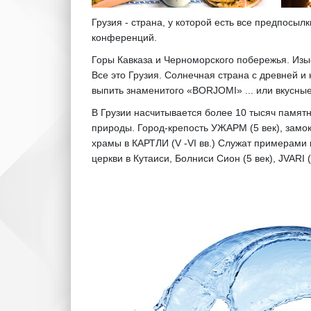
Грузия - страна, у которой есть все предпосы
конференций.
Горы Кавказа и Черноморского побережья. Изы
Все это Грузия. Солнечная страна с древней и 
выпить знаменитого «BORJOMI» ... или вкусные
В Грузии насчитывается более 10 тысяч памятн
природы. Город-крепость УЖАРМ (5 век), за
храмы в КАРТЛИ (V -VI вв.) Служат примерам
церкви в Кутаиси, Болниси Сион (5 век), JVAR