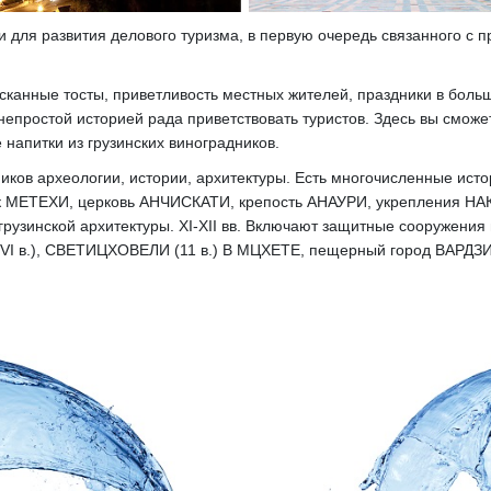
лки для развития делового туризма, в первую очередь связанного с
сканные тосты, приветливость местных жителей, праздники в боль
непростой историей рада приветствовать туристов. Здесь вы сможе
 напитки из грузинских виноградников.
иков археологии, истории, архитектуры. Есть многочисленные ист
мок МЕТЕХИ, церковь АНЧИСКАТИ, крепость АНАУРИ, укрепления 
и грузинской архитектуры. XI-XII вв. Включают защитные соору
I (VI в.), СВЕТИЦХОВЕЛИ (11 в.) В МЦХЕТЕ, пещерный город ВАРДЗИ